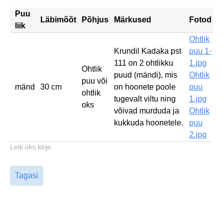
Puu
Läbimõõt
Põhjus
Märkused
Fotod
liik
Ohtlik
Krundil Kadaka pst
puu 1-
111 on 2 ohtlikku
1.jpg
Ohtlik
puud (mändi), mis
Ohtlik
puu või
mänd
30 cm
on hoonete poole
puu
ohtlik
tugevalt viltu ning
1.jpg
oks
võivad murduda ja
Ohtlik
kukkuda hoonetele.
puu
2.jpg
Leiti üks kirje.
Tagasi