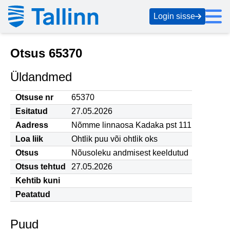
Login sisse
Otsus 65370
Üldandmed
Otsuse nr
65370
Esitatud
27.05.2026
Aadress
Nõmme linnaosa Kadaka pst 111
Loa liik
Ohtlik puu või ohtlik oks
Otsus
Nõusoleku andmisest keeldutud
Otsus tehtud
27.05.2026
Kehtib kuni
Peatatud
Puud