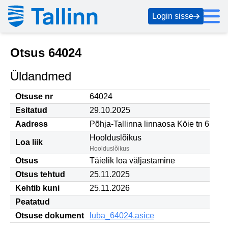
Login sisse
Otsus 64024
Üldandmed
Otsuse nr
64024
Esitatud
29.10.2025
Aadress
Põhja-Tallinna linnaosa Köie tn 6
Hoolduslõikus
Loa liik
Hoolduslõikus
Otsus
Täielik loa väljastamine
Otsus tehtud
25.11.2025
Kehtib kuni
25.11.2026
Peatatud
Otsuse dokument
luba_64024.asice