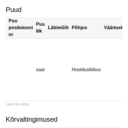
Puud
Puu
Puu
positsiooni
Läbimõõt
Põhjus
Väärtuskla
liik
nr
saar
Hoolduslõikus
Leiti üks kirje.
Kõrvaltingimused